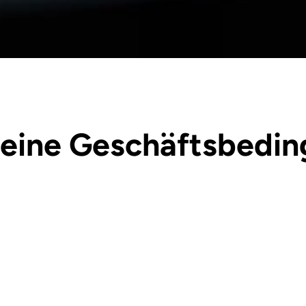
eine Geschäftsbedi
llenz. Durch den Zugriff auf unsere Webseite erklärs
unserer Datenschutzrichtlinie und allen zusätzliche
Bezug genommen wird und/oder die über Hyperlink oder
ienstes, einschliesslich, aber nicht beschränkt auf, N