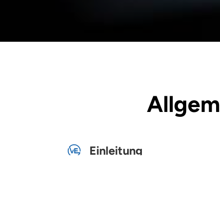
Allgem
Einleitung
Willkommen bei vE Bildungsexze
Geschäftsbedingungen («AGB»), 
einverstanden, auf die hierin 
AGB gelten für alle Nutzer des D